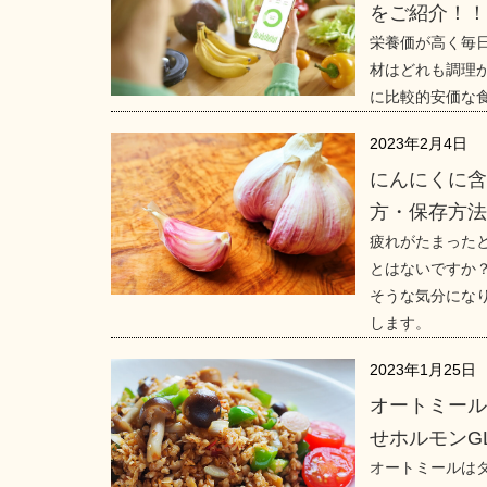
をご紹介！
栄養価が高く毎
材はどれも調理
に比較的安価な
2023年2月4日
にんにくに
方・保存方
疲れがたまった
とはないですか
そうな気分にな
します。
2023年1月25日
オートミー
せホルモンG
オートミールは