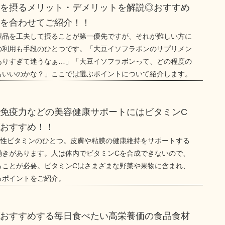
ンを摂るメリット・デメリットを解説◎おすすめ
トを合わせてご紹介！！
製品を工夫して摂ることが第一優先ですが、それが難しい方に
の利用も手段のひとつです。「大豆イソフラボンのサプリメン
ありすぎて迷うなぁ…」「大豆イソフラボンって、どの程度の
もいいのかな？」ここでは選ぶポイントについて紹介します。
免疫力などの美容健康サポートにはビタミンC
がおすすめ！！
溶性ビタミンのひとつ。皮膚や粘膜の健康維持をサポートする
働きがあります。人は体内でビタミンCを合成できないので、
ることが必要。ビタミンCはさまざまな野菜や果物に含まれ、
るポイントをご紹介。
がおすすめする毎日食べたい高栄養価の食品食材