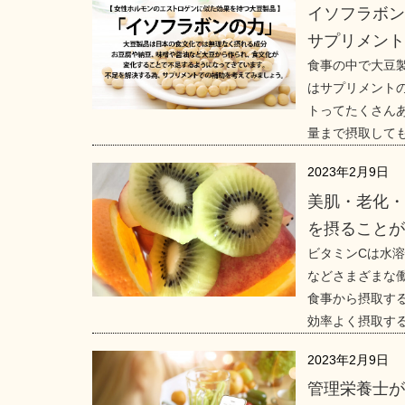
イソフラボ
サプリメン
食事の中で大豆
はサプリメント
トってたくさん
量まで摂取して
2023年2月9日
美肌・老化・
を摂ること
ビタミンCは水
などさまざまな
食事から摂取す
効率よく摂取す
2023年2月9日
管理栄養士