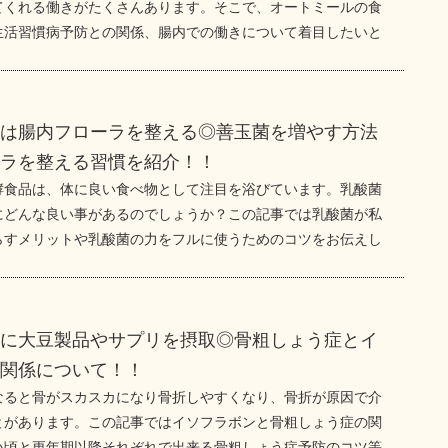
てくれる働きがたくさんあります。そこで、オートミールの食
生活習慣病予防との関係、腸内での働きについて着目したいと
きは腸内フローラを整える◎善玉菌を増やす方法
ーラを整える習慣を紹介！！
酵食品は、体に良い食べ物として注目を浴びています。乳酸菌
にどんな良い事があるのでしょうか？この記事では乳酸菌が私
らすメリットや乳酸菌の力をフルに使うためのコツをお伝えし
助に大豆製品やサプリを摂取◎骨粗しょう症とイ
の関係について！！
なると骨がスカスカになり骨折しやすくなり、骨折が原因で介
とがあります。この記事ではイソフラボンと骨粗しょう症の関
い頃と更年期以降それぞれで出来る骨粗しょう症予防のコツ等