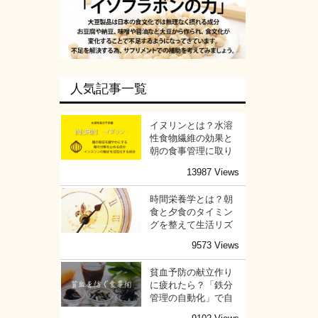
人気記事一覧
イヌリンとは？水溶
性食物繊維の効果と
朝の食事管理に取り
13987 Views
時間栄養学とは？朝
食と夕食のタイミン
グを整えて生活リズ
9573 Views
貧血予防の献立作り
に疲れたら？「鉄分
管理の自動化」で自