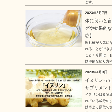
ます。
2023年5月7日
体に良いと
グや効果的
◎】
飲む酢が人気に
れることができ
こと！今回は、
効率的な摂り方
2023年4月3日
イヌリンっ
サプリメント
イヌリンは食物
れている成分の
効率よく摂取で