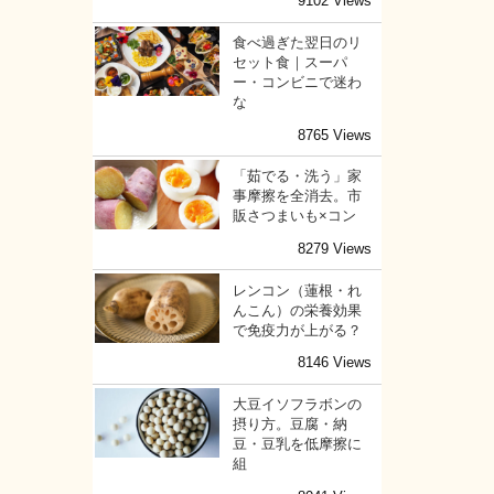
9102 Views
食べ過ぎた翌日のリ
セット食｜スーパ
ー・コンビニで迷わ
な
8765 Views
「茹でる・洗う」家
事摩擦を全消去。市
販さつまいも×コン
8279 Views
レンコン（蓮根・れ
んこん）の栄養効果
で免疫力が上がる？
8146 Views
大豆イソフラボンの
摂り方。豆腐・納
豆・豆乳を低摩擦に
組