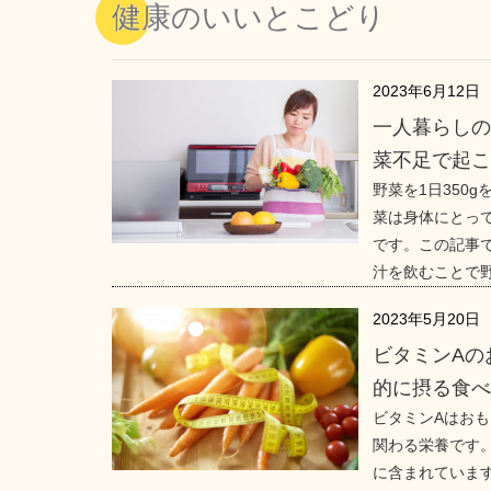
健康のいいとこどり
2023年6月12日
一人暮らし
菜不足で起
野菜を1日350
菜は身体にとっ
です。この記事
汁を飲むことで
2023年5月20日
ビタミンAの
的に摂る食
ビタミンAはお
関わる栄養です
に含まれていま