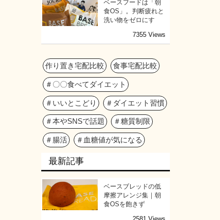
ベースフードは「朝
食OS」。判断疲れと
洗い物をゼロにす
7355 Views
作り置き宅配比較
食事宅配比較
＃〇〇食べてダイエット
＃いいとこどり
＃ダイエット習慣
＃本やSNSで話題
＃糖質制限
＃腸活
＃血糖値が気になる
最新記事
ベースブレッドの低
摩擦アレンジ集｜朝
食OSを飽きず
2581 Views