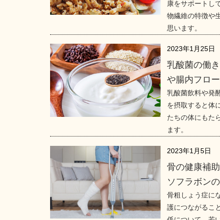
康をサポートし
物繊維の特徴や
思います。
2023年1月25日
乳酸菌の働
や腸内フロ
乳酸菌飲料や発
を摂取すると体
たちの体にもた
ます。
2023年1月5日
骨の健康補
ソフラボン
骨粗しょう症に
護につながるこ
係について、若