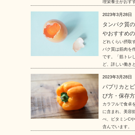
理栄養士がおす
2023年3月28日
タンパク質
やおすすめ
どれくらい摂取
パク質は筋肉を
です。「筋トレ
ど、詳しい働き
2023年3月28日
パプリカと
び方・保存
カラフルで食卓
に含まれ、美容
べ、ビタミンC
含んでいます。