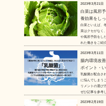
2023年3月21日
白菜は風邪
養効果をし
白菜といえば、
菜はクセがなく
や風邪予防をし
れた働きをご紹
2023年3月11日
腸内環境改
ポイント・い
乳酸菌が配合さ
に悩んでしまう
リメントの選び
ぜひ記事を参考
2023年2月19日