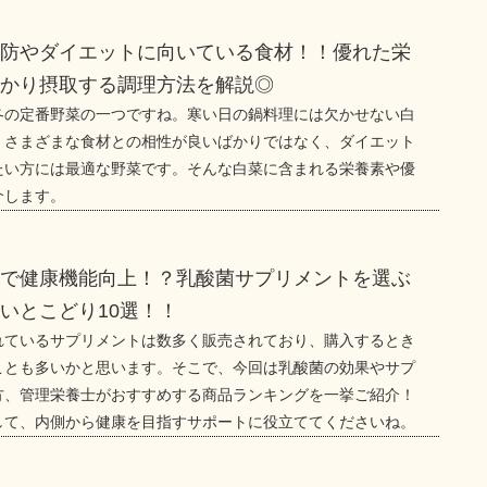
予防やダイエットに向いている食材！！優れた栄
っかり摂取する調理方法を解説◎
冬の定番野菜の一つですね。寒い日の鍋料理には欠かせない白
、さまざまな食材との相性が良いばかりではなく、ダイエット
たい方には最適な野菜です。そんな白菜に含まれる栄養素や優
介します。
善で健康機能向上！？乳酸菌サプリメントを選ぶ
いとこどり10選！！
れているサプリメントは数多く販売されており、購入するとき
ことも多いかと思います。そこで、今回は乳酸菌の効果やサプ
方、管理栄養士がおすすめする商品ランキングを一挙ご紹介！
して、内側から健康を目指すサポートに役立ててくださいね。