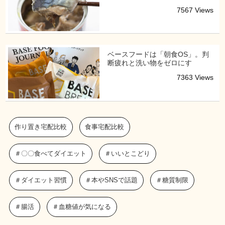
7567 Views
ベースフードは「朝食OS」。判
断疲れと洗い物をゼロにす
7363 Views
作り置き宅配比較
食事宅配比較
＃〇〇食べてダイエット
＃いいとこどり
＃ダイエット習慣
＃本やSNSで話題
＃糖質制限
＃腸活
＃血糖値が気になる