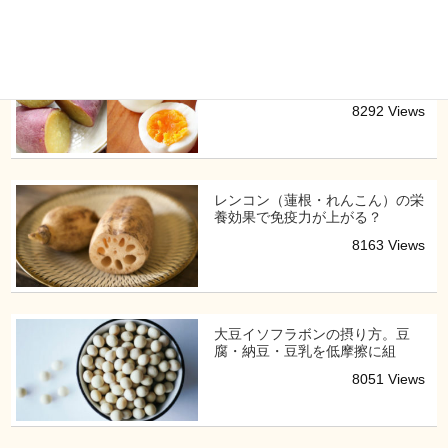
「茹でる・洗う」家事摩擦を全消
去。市販さつまいも×コン
8292 Views
レンコン（蓮根・れんこん）の栄
養効果で免疫力が上がる？
8163 Views
大豆イソフラボンの摂り方。豆
腐・納豆・豆乳を低摩擦に組
8051 Views