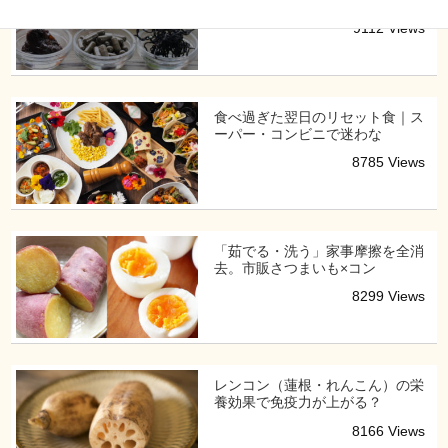
9112 Views
食べ過ぎた翌日のリセット食｜ス
ーパー・コンビニで迷わな
8785 Views
「茹でる・洗う」家事摩擦を全消
去。市販さつまいも×コン
8299 Views
レンコン（蓮根・れんこん）の栄
養効果で免疫力が上がる？
8166 Views