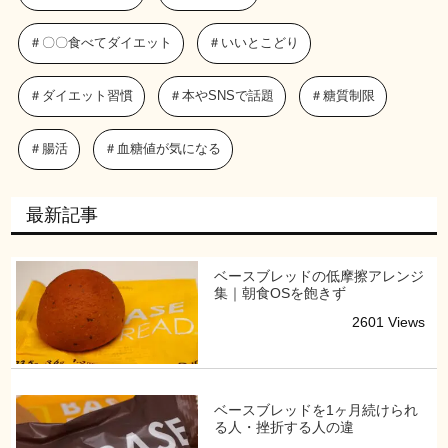
＃〇〇食べてダイエット
＃いいとこどり
＃ダイエット習慣
＃本やSNSで話題
＃糖質制限
＃腸活
＃血糖値が気になる
最新記事
ベースブレッドの低摩擦アレンジ
集｜朝食OSを飽きず
2601 Views
ベースブレッドを1ヶ月続けられ
る人・挫折する人の違