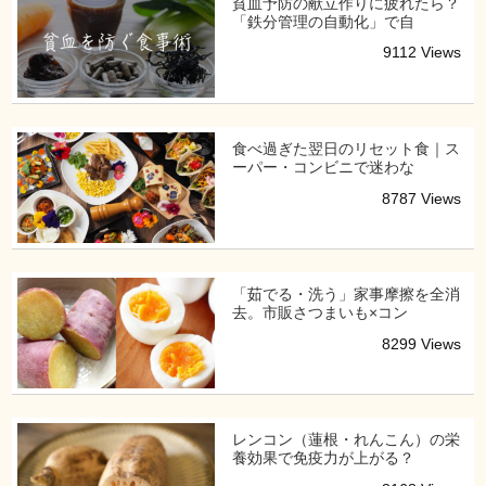
貧血予防の献立作りに疲れたら？
「鉄分管理の自動化」で自
9112 Views
食べ過ぎた翌日のリセット食｜ス
ーパー・コンビニで迷わな
8787 Views
「茹でる・洗う」家事摩擦を全消
去。市販さつまいも×コン
8299 Views
レンコン（蓮根・れんこん）の栄
養効果で免疫力が上がる？