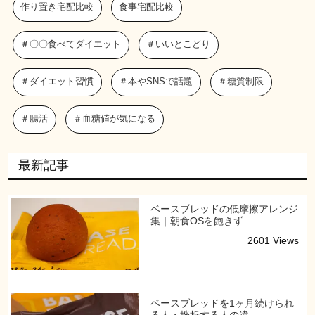
作り置き宅配比較
食事宅配比較
＃〇〇食べてダイエット
＃いいとこどり
＃ダイエット習慣
＃本やSNSで話題
＃糖質制限
＃腸活
＃血糖値が気になる
最新記事
ベースブレッドの低摩擦アレンジ
集｜朝食OSを飽きず
2601 Views
ベースブレッドを1ヶ月続けられ
る人・挫折する人の違