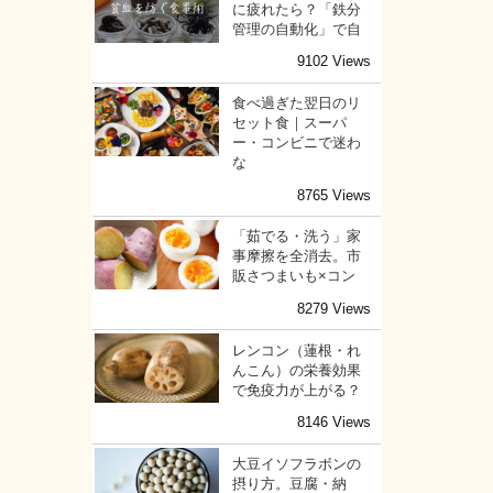
に疲れたら？「鉄分
管理の自動化」で自
9102 Views
食べ過ぎた翌日のリ
セット食｜スーパ
ー・コンビニで迷わ
な
8765 Views
「茹でる・洗う」家
事摩擦を全消去。市
販さつまいも×コン
8279 Views
レンコン（蓮根・れ
んこん）の栄養効果
で免疫力が上がる？
8146 Views
大豆イソフラボンの
摂り方。豆腐・納