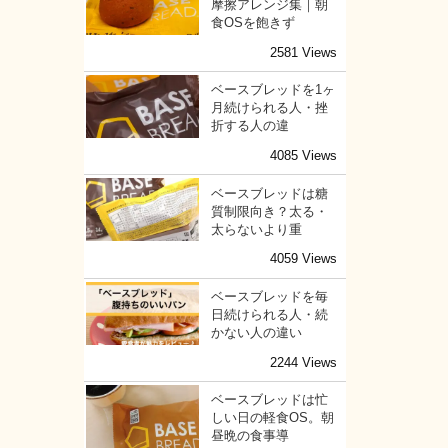
摩擦アレンジ集｜朝
食OSを飽きず
2581 Views
ベースブレッドを1ヶ
月続けられる人・挫
折する人の違
4085 Views
ベースブレッドは糖
質制限向き？太る・
太らないより重
4059 Views
ベースブレッドを毎
日続けられる人・続
かない人の違い
2244 Views
ベースブレッドは忙
しい日の軽食OS。朝
昼晩の食事導