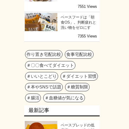
7551 Views
ベースフードは「朝
食OS」。判断疲れと
洗い物をゼロにす
7355 Views
作り置き宅配比較
食事宅配比較
＃〇〇食べてダイエット
＃いいとこどり
＃ダイエット習慣
＃本やSNSで話題
＃糖質制限
＃腸活
＃血糖値が気になる
最新記事
ベースブレッドの低