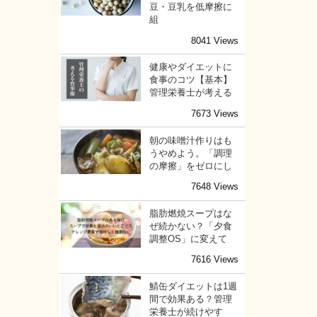
豆・豆乳を低摩擦に
組
8041 Views
健康やダイエットに
食事のコツ【基本】
管理栄養士が考える
7673 Views
朝の味噌汁作りはも
うやめよう。「調理
の摩擦」をゼロにし
7648 Views
脂肪燃焼スープはな
ぜ続かない？「夕食
調整OS」に変えて
7616 Views
鯖缶ダイエットは1週
間で効果ある？管理
栄養士が続けやす