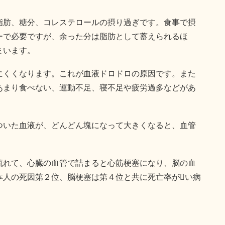
脂肪、糖分、コレステロールの摂り過ぎです。食事で摂
ーで必要ですが、余った分は脂肪として蓄えられるほ
まいます。
にくくなります。これが血液ドロドロの原因です。また
あまり食べない、運動不足、寝不足や疲労過多などがあ
ついた血液が、どんどん塊になって大きくなると、血管
流れて、心臓の血管で詰まると心筋梗塞になり、脳の血
本人の死因第２位、脳梗塞は第４位と共に死亡率がい病