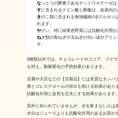
な
っとうの酵素であるナットウキナーゼは
す
に含まれるクエン酸と酢酸は、血液内の
き
のこ類に含まれる食物繊維のβグルカン
れます。
や
さい、特に緑黄色野菜には抗酸化作用が
ね
ぎ類の青ねぎや玉ねぎの匂い成分アリシ
す。
8種類以外では、チョコレートやココア、ブド
を抑え、動脈硬化の予防効果があります。
豆腐や大豆などの【豆製品】には良質なタンパ
果とコレステロールの排出を助ける効果があり
抗酸化作用と血管を丈夫にする効果があります
意外と知られていませんが、水を飲まない人は
水分はジュースよりも抗酸化作用のあるお茶か