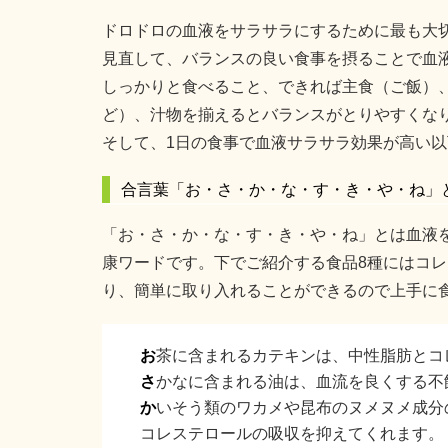
ドロドロの血液をサラサラにするために最も大
見直して、バランスの良い食事を摂ることで血
しっかりと食べること、できれば主食（ご飯）
ど）、汁物を揃えるとバランスがとりやすくな
そして、1日の食事で血液サラサラ効果が高い以
合言葉「お・さ・か・な・す・き・や・ね」
「お・さ・か・な・す・き・や・ね」とは血液
康ワードです。下でご紹介する食品8種にはコ
り、簡単に取り入れることができるので上手に
お
茶に含まれるカテキンは、中性脂肪とコ
さ
かなに含まれる油は、血流を良くする不
か
いそう類のワカメや昆布のヌメヌメ成分
コレステロールの吸収を抑えてくれます。