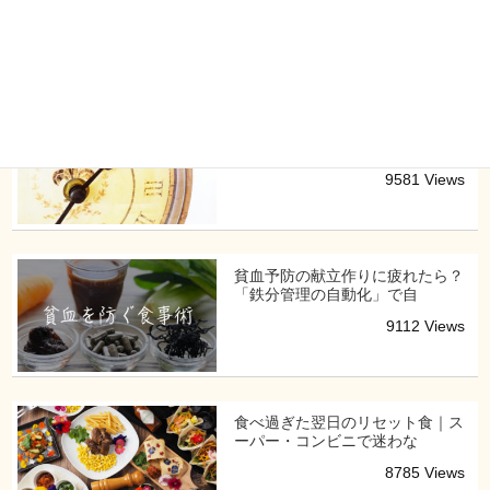
効果と朝の食事管理に取り
13999 Views
時間栄養学とは？朝食と夕食のタ
イミングを整えて生活リズ
9581 Views
貧血予防の献立作りに疲れたら？
「鉄分管理の自動化」で自
9112 Views
食べ過ぎた翌日のリセット食｜ス
ーパー・コンビニで迷わな
8785 Views