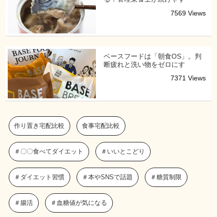
7569 Views
ベースフードは「朝食OS」。判
断疲れと洗い物をゼロにす
7371 Views
作り置き宅配比較
食事宅配比較
＃〇〇食べてダイエット
＃いいとこどり
＃ダイエット習慣
＃本やSNSで話題
＃糖質制限
＃腸活
＃血糖値が気になる