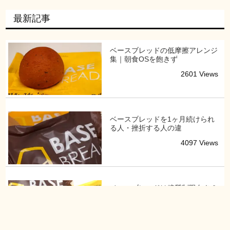
最新記事
ベースブレッドの低摩擦アレンジ
集｜朝食OSを飽きず
2601 Views
ベースブレッドを1ヶ月続けられ
る人・挫折する人の違
4097 Views
ベースブレッドは糖質制限向き？
太る・太らないより重
4069 Views