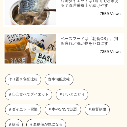
鯖缶ダイエットは1週間で効果あ
る？管理栄養士が続けやす
7559 Views
ベースフードは「朝食OS」。判
断疲れと洗い物をゼロにす
7359 Views
作り置き宅配比較
食事宅配比較
＃〇〇食べてダイエット
＃いいとこどり
＃ダイエット習慣
＃本やSNSで話題
＃糖質制限
＃腸活
＃血糖値が気になる