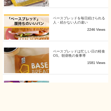
ベースブレッドを毎日続けられる
人・続かない人の違い
2246 Views
ベースブレッドは忙しい日の軽食
OS。朝昼晩の食事導
1581 Views
ベースクッキーはまずい？甘さ控
えめの間食OSとして
2359 Views