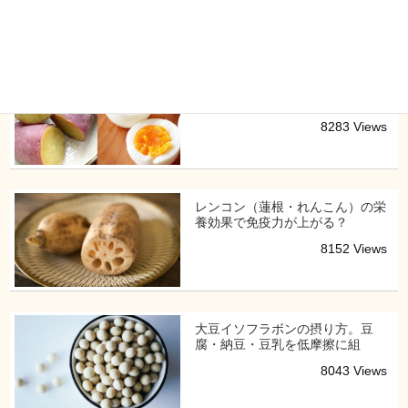
8771 Views
「茹でる・洗う」家事摩擦を全消
去。市販さつまいも×コン
8283 Views
レンコン（蓮根・れんこん）の栄
養効果で免疫力が上がる？
8152 Views
大豆イソフラボンの摂り方。豆
腐・納豆・豆乳を低摩擦に組
8043 Views