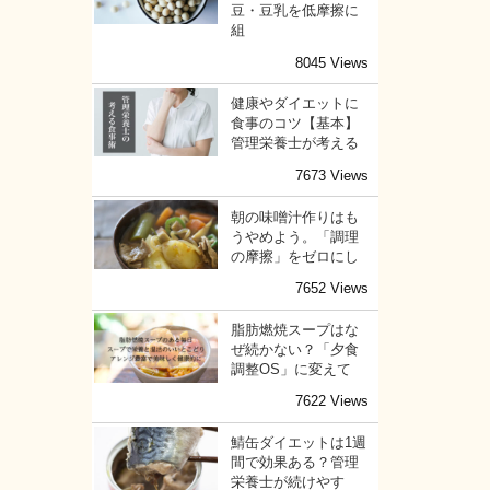
豆・豆乳を低摩擦に
組
8045 Views
健康やダイエットに
食事のコツ【基本】
管理栄養士が考える
7673 Views
朝の味噌汁作りはも
うやめよう。「調理
の摩擦」をゼロにし
7652 Views
脂肪燃焼スープはな
ぜ続かない？「夕食
調整OS」に変えて
7622 Views
鯖缶ダイエットは1週
間で効果ある？管理
栄養士が続けやす