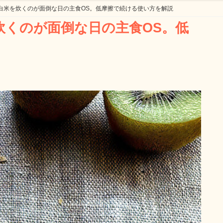
白米を炊くのが面倒な日の主食OS。低摩擦で続ける使い方を解説