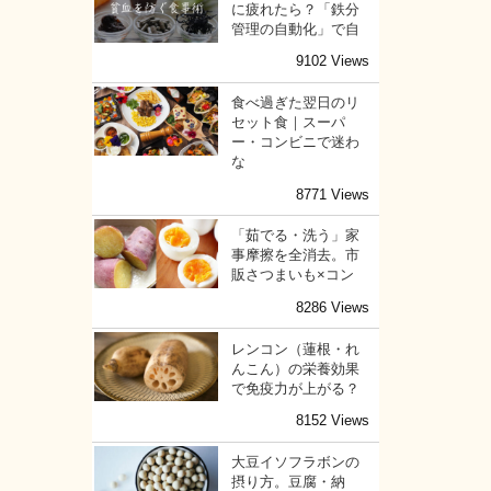
に疲れたら？「鉄分
管理の自動化」で自
9102 Views
食べ過ぎた翌日のリ
セット食｜スーパ
ー・コンビニで迷わ
な
8771 Views
「茹でる・洗う」家
事摩擦を全消去。市
販さつまいも×コン
8286 Views
レンコン（蓮根・れ
んこん）の栄養効果
で免疫力が上がる？
8152 Views
大豆イソフラボンの
摂り方。豆腐・納