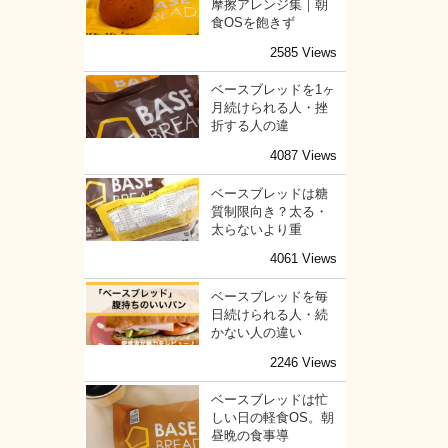
摩擦アレンジ集｜朝
食OSを飽きず
2585 Views
ベースブレッドを1ヶ
月続けられる人・挫
折する人の違
4087 Views
ベースブレッドは糖
質制限向き？太る・
太らないより重
4061 Views
ベースブレッドを毎
日続けられる人・続
かない人の違い
2246 Views
ベースブレッドは忙
しい日の軽食OS。朝
昼晩の食事導