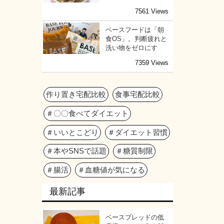
7561 Views
ベースフードは「朝
食OS」。判断疲れと
洗い物をゼロにす
7359 Views
作り置き宅配比較
食事宅配比較
＃〇〇食べてダイエット
＃いいとこどり
＃ダイエット習慣
＃本やSNSで話題
＃糖質制限
＃腸活
＃血糖値が気になる
最新記事
ベースブレッドの低