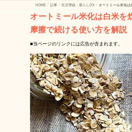
HOME
記事
生活導線・暮らしDX
オートミール米化は
オートミール米化は白米を炊くのが面倒な日の主食OS。低
摩擦で続ける使い方を解説
■当ページのリンクには広告が含まれます。