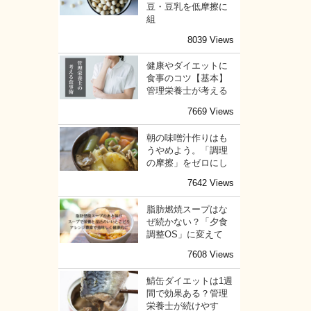
豆・豆乳を低摩擦に
組
8039 Views
健康やダイエットに
食事のコツ【基本】
管理栄養士が考える
7669 Views
朝の味噌汁作りはも
うやめよう。「調理
の摩擦」をゼロにし
7642 Views
脂肪燃焼スープはな
ぜ続かない？「夕食
調整OS」に変えて
7608 Views
鯖缶ダイエットは1週
間で効果ある？管理
栄養士が続けやす