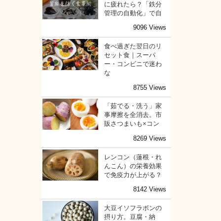
に疲れたら？「鉄分
管理の自動化」で自
9096 Views
食べ過ぎた翌日のリ
セット食｜スーパ
ー・コンビニで迷わ
な
8755 Views
「茹でる・洗う」家
事摩擦を全消去。市
販さつまいも×コン
8269 Views
レンコン（蓮根・れ
んこん）の栄養効果
で免疫力が上がる？
8142 Views
大豆イソフラボンの
摂り方。豆腐・納