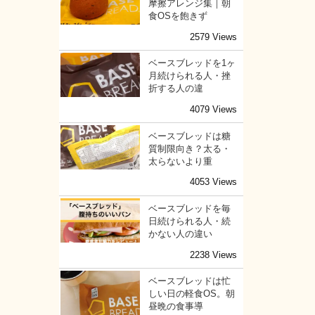
摩擦アレンジ集｜朝
食OSを飽きず
2579 Views
ベースブレッドを1ヶ
月続けられる人・挫
折する人の違
4079 Views
ベースブレッドは糖
質制限向き？太る・
太らないより重
4053 Views
ベースブレッドを毎
日続けられる人・続
かない人の違い
2238 Views
ベースブレッドは忙
しい日の軽食OS。朝
昼晩の食事導