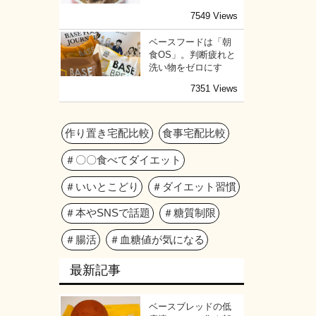
7549 Views
うな極端な方法で大
ありますが、健康的
ベースフードは「朝
期間で落ちた体重は
食OS」。判断疲れと
も向きません。
洗い物をゼロにす
7351 Views
作り置き宅配比較
食事宅配比較
＃〇〇食べてダイエット
＃いいとこどり
＃ダイエット習慣
＃本やSNSで話題
＃糖質制限
＃腸活
＃血糖値が気になる
最新記事
ベースブレッドの低