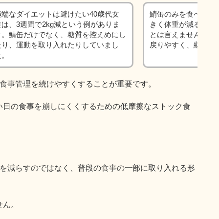
極端なダイエットは避けたい40歳代女
鯖缶のみを食べるよ
性は、3週間で2kg減という例がありま
きく体重が減る例も
す。鯖缶だけでなく、糖質を控えめにし
とは言えません。短
たり、運動を取り入れたりしていまし
戻りやすく、継続に
た。
の食事管理を続けやすくすることが重要です。
い日の食事を崩しにくくするための低摩擦なストック食
事を減らすのではなく、普段の食事の一部に取り入れる形
せん。