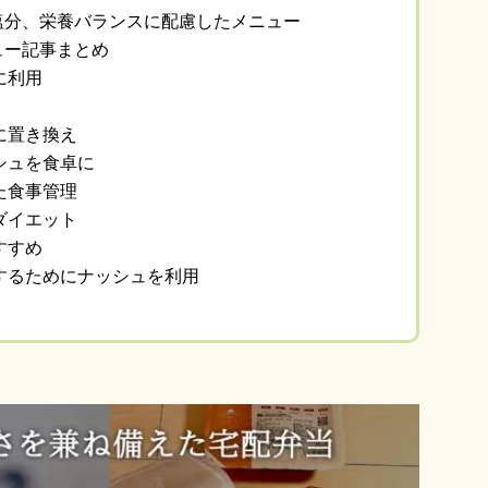
低塩分、栄養バランスに配慮したメニュー
ュー記事まとめ
に利用
に置き換え
シュを食卓に
た食事管理
ダイエット
すすめ
するためにナッシュを利用