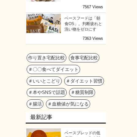
7567 Views
ベースフードは「朝
食OS」。判断疲れと
洗い物をゼロにす
7363 Views
作り置き宅配比較
食事宅配比較
＃〇〇食べてダイエット
＃いいとこどり
＃ダイエット習慣
＃本やSNSで話題
＃糖質制限
＃腸活
＃血糖値が気になる
最新記事
ベースブレッドの低