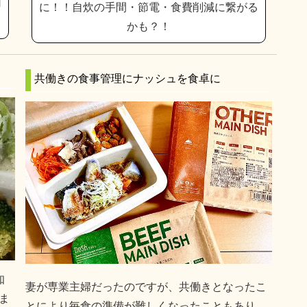
用
に！！自炊の手間・節電・食費削減に繋がる
かも？！
共働きの食事管理にナッシュを食卓に
知
妻が専業主婦だったのですが、共働きとなったこ
ま
とにより毎食の準備が難しくなったこともあり、