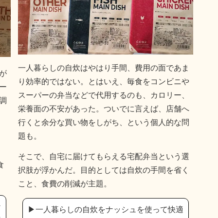
一人暮らしの自炊はやはり手間、費用の面であま
が
り効率的ではない。とはいえ、毎食をコンビニや
ー
スーパーの弁当などで代用するのも、カロリー、
調
栄養面の不安があった。ついでに言えば、店舗へ
行くと余分な買い物をしがち、という個人的な問
題も。
そこで、自宅に届けてもらえる宅配弁当という選
食
択肢が浮かんだ。目的としては自炊の手間を省く
こと、食費の削減が主題。
ナ
▶︎一人暮らしの自炊をナッシュを使って快適