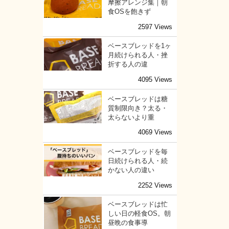
摩擦アレンジ集｜朝
食OSを飽きず
2597 Views
ベースブレッドを1ヶ
月続けられる人・挫
折する人の違
4095 Views
ベースブレッドは糖
質制限向き？太る・
太らないより重
4069 Views
ベースブレッドを毎
日続けられる人・続
かない人の違い
2252 Views
ベースブレッドは忙
しい日の軽食OS。朝
昼晩の食事導