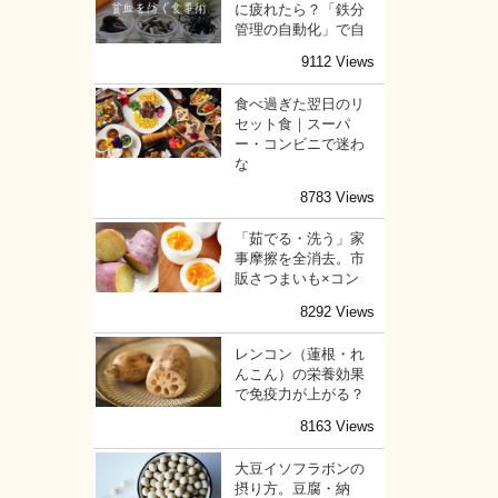
に疲れたら？「鉄分
管理の自動化」で自
9112 Views
食べ過ぎた翌日のリ
セット食｜スーパ
ー・コンビニで迷わ
な
8783 Views
「茹でる・洗う」家
事摩擦を全消去。市
販さつまいも×コン
8292 Views
レンコン（蓮根・れ
んこん）の栄養効果
で免疫力が上がる？
8163 Views
大豆イソフラボンの
摂り方。豆腐・納