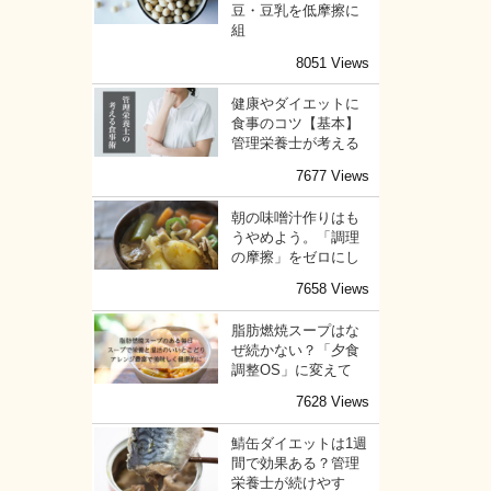
豆・豆乳を低摩擦に
組
8051 Views
健康やダイエットに
食事のコツ【基本】
管理栄養士が考える
7677 Views
朝の味噌汁作りはも
うやめよう。「調理
の摩擦」をゼロにし
7658 Views
脂肪燃焼スープはな
ぜ続かない？「夕食
調整OS」に変えて
7628 Views
鯖缶ダイエットは1週
間で効果ある？管理
栄養士が続けやす