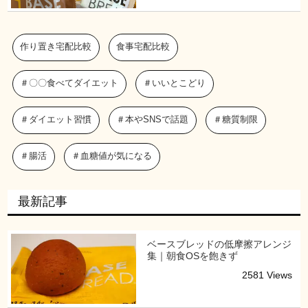
作り置き宅配比較
食事宅配比較
＃〇〇食べてダイエット
＃いいとこどり
＃ダイエット習慣
＃本やSNSで話題
＃糖質制限
＃腸活
＃血糖値が気になる
最新記事
ベースブレッドの低摩擦アレンジ
集｜朝食OSを飽きず
2581 Views