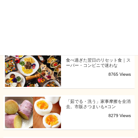
貧血予防の献立作りに疲れたら？
「鉄分管理の自動化」で自
9100 Views
食べ過ぎた翌日のリセット食｜ス
ーパー・コンビニで迷わな
8765 Views
「茹でる・洗う」家事摩擦を全消
去。市販さつまいも×コン
8279 Views