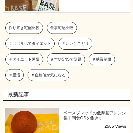
作り置き宅配比較
食事宅配比較
＃〇〇食べてダイエット
＃いいとこどり
＃ダイエット習慣
＃本やSNSで話題
＃糖質制限
＃腸活
＃血糖値が気になる
最新記事
ベースブレッドの低摩擦アレンジ
集｜朝食OSを飽きず
2585 Views