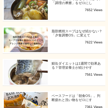
「調理の摩擦」をゼロにし
7652 Views
脂肪燃焼スープはなぜ続かない？
「夕食調整OS」に変えて
7622 Views
鯖缶ダイエットは1週間で効果あ
る？管理栄養士が続けやす
7561 Views
ベースフードは「朝食OS」。判
断疲れと洗い物をゼロにす
7361 Views