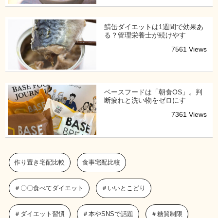
鯖缶ダイエットは1週間で効果あ
る？管理栄養士が続けやす
7561 Views
ベースフードは「朝食OS」。判
断疲れと洗い物をゼロにす
7361 Views
作り置き宅配比較
食事宅配比較
＃〇〇食べてダイエット
＃いいとこどり
＃ダイエット習慣
＃本やSNSで話題
＃糖質制限